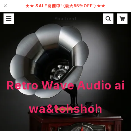
★★ SALE開催中！（最大55％OFF！）★★
Ebullient
Retro Wave Audio ai
wa&tohshoh