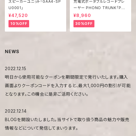
スピーカーユニット「GAA4-SP
充電式ポータブルレコードプレ
U0001」
ーヤー PHONO TRUNK「PT-
02」
¥47,520
¥8,960
10%OFF
30%OFF
NEWS
2022.12.15
明日から使用可能なクーポンを期間限定で発行いたします。購入
画面よりクーポンコードを入力すると、最大1,000円の割引が可能
となります。この機会に是非ご活用ください。
2022.12.14
BLOGを開設いたしました。当サイトで取り扱う商品の魅力や販売
情報などについて発信してまいります。