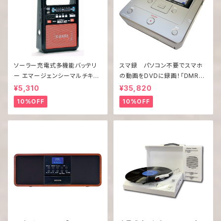
ソーラー充電式多機能バッテリ
スマ録 パソコン不要でスマホ
ー エマージェンシーマルチキッ
の動画をDVDに録画！「DMR-0
ト EM-009
820」
¥5,310
¥35,820
10%OFF
10%OFF