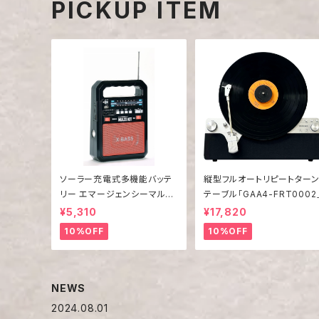
PICKUP ITEM
ソーラー充電式多機能バッテ
縦型フルオートリピートター
リー エマージェンシーマルチ
テーブル「GAA4-FRT0002
キット EM-009
¥5,310
¥17,820
10%OFF
10%OFF
NEWS
2024.08.01