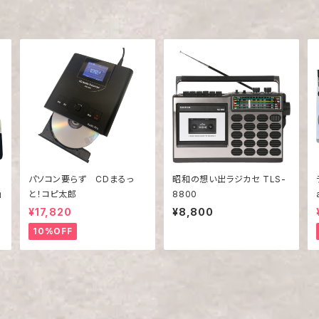
ン
パソコン要らず CDまるっ
昭和の想い出ラジカセ TLS-
」
と！コピ太郎
8800
¥17,820
¥8,800
10%OFF