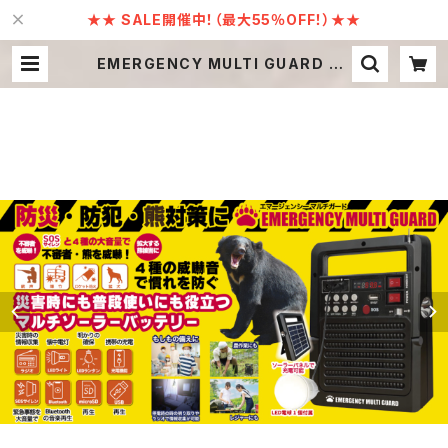
★★ SALE開催中！（最大55％OFF！）★★
EMERGENCY MULTI GUARD （エ
マージェンシーマルチガード）【BG-11
0】 | Ebullient