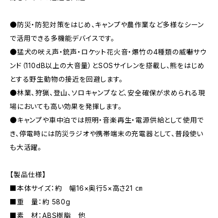
●防災・防犯対策をはじめ、キャンプや農作業など多様なシーン
で活用できる多機能デバイスです。
●猛犬の吠え声・銃声・ロケット花火音・爆竹の4種類の威嚇サウ
ンド（110dB以上の大音量）とSOSサイレンを搭載し、熊をはじめ
とする野生動物の接近を回避します。
●林業、狩猟、登山、ソロキャンプなど、安全確保が求められる現
場においても高い効果を発揮します。
●キャンプや車中泊では照明・音楽再生・電源供給として使用で
き、停電時には防災ラジオや携帯端末の充電器として、普段使い
も大活躍。
【製品仕様】
■本体サイズ：約 幅16×奥行5×高さ21 ㎝
■重 量：約 580g
■素 材：ABS樹脂 他