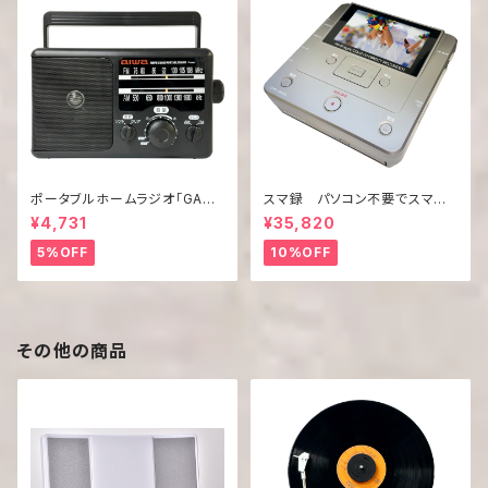
ポータブルホームラジオ「GAA4
スマ録 パソコン不要でスマホ
-PHR0001(BK)」
の動画をDVDに録画！「DMR-0
¥4,731
¥35,820
820」
5%OFF
10%OFF
その他の商品