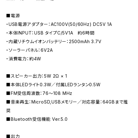
■電源
・USB電源アダプター：AC100V(50/60Hz) DC5V 1A
・本体INPUT：USB タイプC/5V1A 約6時間
・内蔵リチウムイオンバッテリー：2500mAh 3.7V
・ソーラーパネル：6V2A
・消費電力：約4W
■スピーカー出力：5W 2Ω × 1
■本体LEDライト0.3W／付属LEDランタン0.5W
■FM受信周波数：76～108 MHz
■音楽再生：MicroSD,USBメモリー／対応容量：64GBまで推
奨
■Bluetooth受信機能 Ver.5.0
■出力