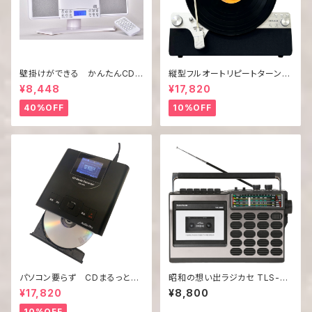
壁掛けができる かんたんCDコ
縦型フルオートリピートターンテ
ンポ WM-2760BTW / BTS
ーブル「GAA4-FRT0002」
¥8,448
¥17,820
40%OFF
10%OFF
パソコン要らず CDまるっと！
昭和の想い出ラジカセ TLS-88
コピ太郎
00
¥17,820
¥8,800
10%OFF