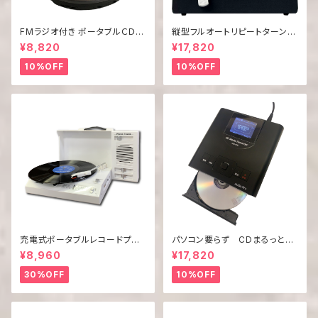
FMラジオ付き ポータブルＣＤプ
縦型フルオートリピートターンテ
レーヤー CD-139FM
ーブル「GAA4-FRT0002」
¥8,820
¥17,820
10%OFF
10%OFF
充電式ポータブルレコードプレ
パソコン要らず CDまるっと！
ーヤー PHONO TRUNK「PT-
コピ太郎
¥8,960
¥17,820
02」
30%OFF
10%OFF