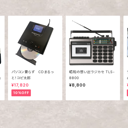
ン
パソコン要らず CDまるっ
昭和の想い出ラジカセ TLS-
」
と！コピ太郎
8800
¥17,820
¥8,800
10%OFF