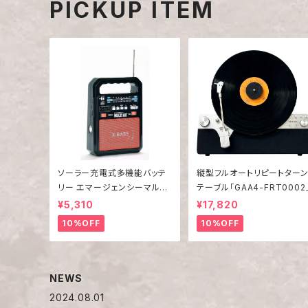
PICKUP ITEM
ソーラー充電式多機能バッテ
縦型フルオートリピートター
リー エマージェンシーマルチ
テーブル「GAA4-FRT0002
キット EM-009
¥5,310
¥17,820
10%OFF
10%OFF
NEWS
2024.08.01