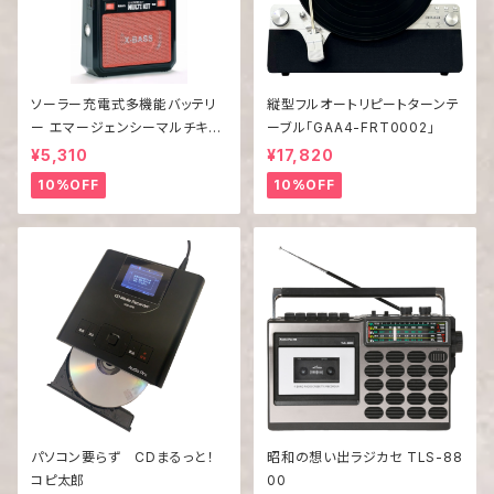
ソーラー充電式多機能バッテリ
縦型フルオートリピートターンテ
ー エマージェンシーマルチキッ
ーブル「GAA4-FRT0002」
ト EM-009
¥5,310
¥17,820
10%OFF
10%OFF
パソコン要らず CDまるっと！
昭和の想い出ラジカセ TLS-88
コピ太郎
00