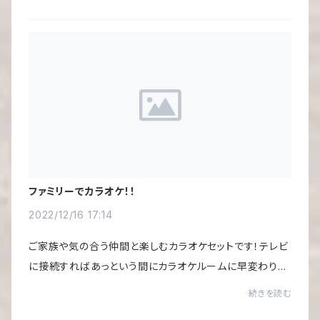
くなってしまうことも！そこで・・・「録画...
ファミリーでカラオケ！！
2022/12/16 17:14
ご家族や気の合う仲間と楽しむカラオケセットです！テレビ
に接続すればあっという間にカラオケルームに早変わり！D
VDカラオケ全集も現在7種類、全部揃えると700曲！昭和
続きを読む
歌謡からニューミュージックまで幅広い世代...