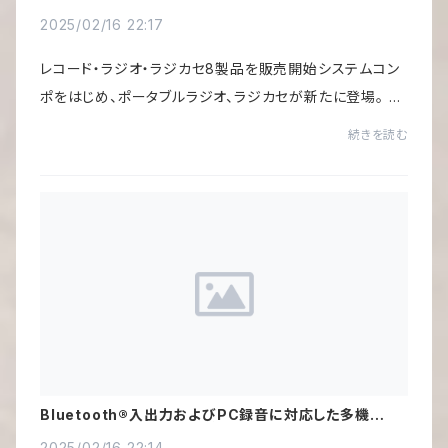
オ製品【aiwa audio -G シリーズ】
2025/02/16 22:17
レコード・ラジオ・ラジカセ8製品を販売開始システムコン
ポをはじめ、ポータブルラジオ、ラジカセが新たに登場。 時
代に合わせてBluetoothやUSB/SDカード対応などのスペ
続きを読む
ックを備え、細部までこだわり、かつてのai...
Bluetooth®入出力およびPC録音に対応した多機能レ
コードプレイヤー「発売開始」
2025/02/16 22:14