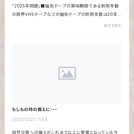
「2025年問題」■磁気テープの賞味期限である耐用年数
の限界VHSテープなどの磁気テープの耐用年数は20年～
30年とされており、1990年代後半に需要ピークを迎えた
続きを読む
ころのビデオテープが、そろそろ耐用年数を超え、劣...
もしもの時の備えに・・・
2022/12/23 11:54
自然災害への備えがこれまで以上に重要となっている今