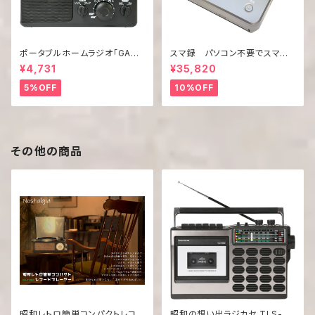
ポータブルホームラジオ「GAA4
スマ録 パソコン不要でスマホ
-PHR0001(BK)」
の動画をDVDに録画！「DMR-0
¥4,731
¥35,820
820」
5%OFF
10%OFF
その他の商品
昭和レトロ簡単コンパクトレコ
昭和の想い出ラジカセ TLS-88