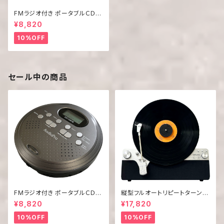
FMラジオ付き ポータブルＣＤプ
レーヤー CD-139FM
¥8,820
10%OFF
セール中の商品
FMラジオ付き ポータブルＣＤプ
縦型フルオートリピートターンテ
レーヤー CD-139FM
ーブル「GAA4-FRT0002」
¥8,820
¥17,820
10%OFF
10%OFF