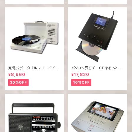
充電式ポータブルレコードプレ
パソコン要らず CDまるっと！
ーヤー PHONO TRUNK「PT-
コピ太郎
¥8,960
¥17,820
02」
30%OFF
10%OFF