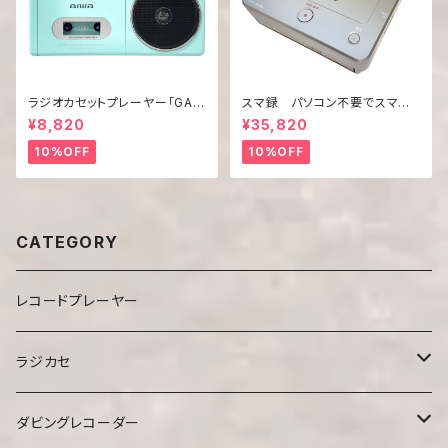
ラジオカセットプレーヤー「GAA
スマ録 パソコン不要でスマホ
4-RCP0003(PG)」
の動画をDVDに録画！「DMR-0
¥8,820
¥35,820
820」
10%OFF
10%OFF
CATEGORY
レコードプレーヤー
ラジカセ
ミニラジカセ
ダビングレコーダー