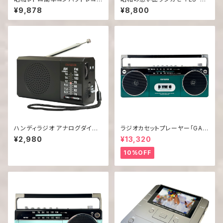
ードプレーヤー DS-218RC
00
¥9,878
¥8,800
ハンディラジオ アナログダイヤ
ラジオカセットプレーヤー「GAA
ル式チューナー搭載 電池式「GA
4-RCP0002(GN)」
¥2,980
¥13,320
A4-PPR0005」
10%OFF