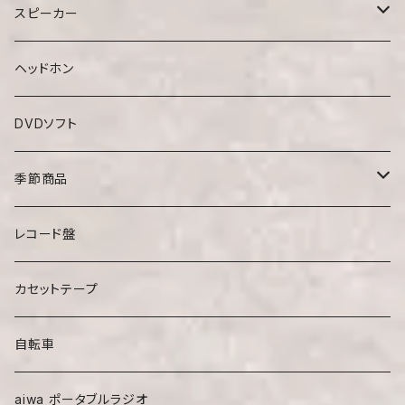
スピーカー
手元スピーカー
ヘッドホン
スピーカーボックス
DVDソフト
季節商品
ベスト
レコード盤
カセットテープ
自転車
aiwa ポータブルラジオ