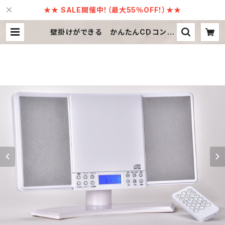
★★ SALE開催中！（最大55％OFF！）★★
壁掛けができる かんたんCDコンポ
WM-2760BTW / BTS | Ebulli
ent