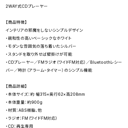
2WAY式CDプレーヤー
【商品特徴】
インテリアの邪魔をしないシンプルデザイン
・親和性の高いベーシックなホワイト
・モダンな雰囲気の落ち着いたシルバー
・スタンドを取り外せば壁掛けが可能
・CDプレーヤー／FMラジオ（ワイドFM対応）／Bluetoothレシー
バー／時計（アラーム・タイマー）のシンプル機能
【商品詳細】
・本体サイズ：約 幅315×奥行62×高208mm
・本体重量：約900g
・材質：ABS樹脂、他
・ラジオ：FM（ワイドFM対応）
・CD：再生専用