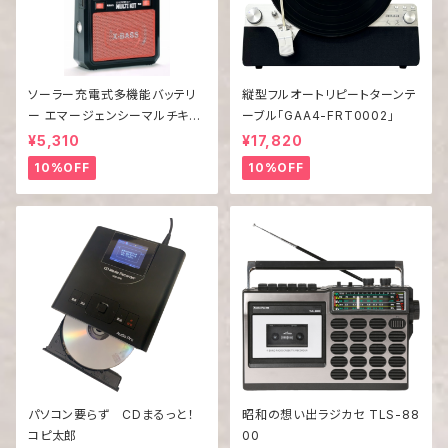
ソーラー充電式多機能バッテリ
縦型フルオートリピートターンテ
ー エマージェンシーマルチキッ
ーブル「GAA4-FRT0002」
ト EM-009
¥5,310
¥17,820
10%OFF
10%OFF
パソコン要らず CDまるっと！
昭和の想い出ラジカセ TLS-88
コピ太郎
00