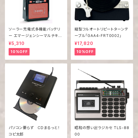
ソーラー充電式多機能バッテリ
縦型フルオートリピートターンテ
ー エマージェンシーマルチキッ
ーブル「GAA4-FRT0002」
ト EM-009
¥5,310
¥17,820
10%OFF
10%OFF
パソコン要らず CDまるっと！
昭和の想い出ラジカセ TLS-88
コピ太郎
00